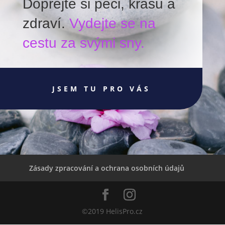
Dopřejte si péči, krásu a
zdraví.
Vydejte se na
cestu za svými sny.
JSEM TU PRO VÁS
Zásady zpracování a ochrana osobních údajů
©2019 HelisPro.cz